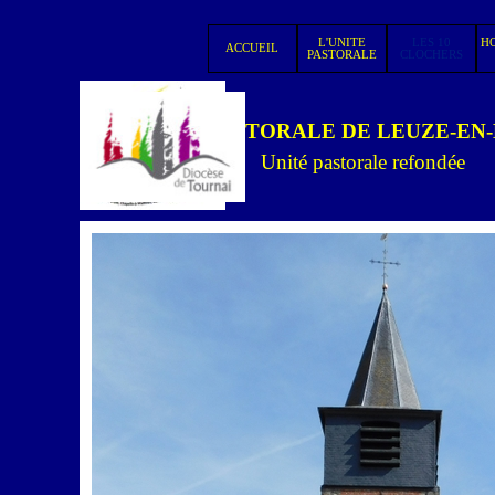
Aller au contenu
L'UNITE
LES 10
HO
ACCUEIL
▼
PASTORALE
CLOCHERS
UNITE PASTORALE DE LEUZE-EN
Unité pastorale refondée