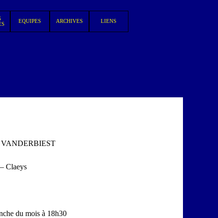
S
EQUIPES
ARCHIVES
LIENS
▼
▼
▼
ES
Line VANDERBIEST
 – Claeys
nche du mois à 18h30