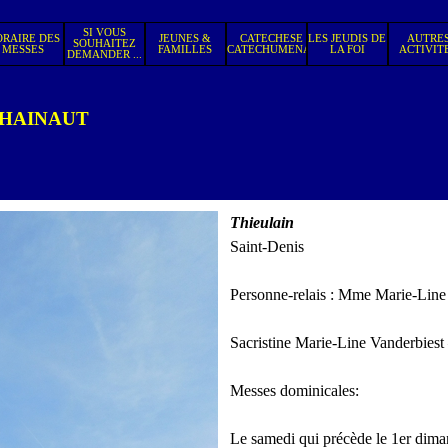
Sauter le menu
SI VOUS
RAIRE DES
JEUNES &
CATECHESE
LES JEUDIS DE
AUTRE
SOUHAITEZ
▼
▼
▼
▼
▼
MESSES
FAMILLES
CATECHUMENAT
LA FOI
ACTIVIT
DEMANDER ...
-HAINAUT
Thieulain
Saint-Denis
Personne-relais : Mme Marie-
Sacristine
Marie-Line Vanderbiest
Messes dominicales:
Le samedi qui précède le
1er dima