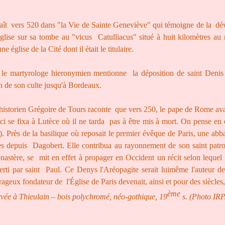
raît vers 520 dans "la Vie de Sainte Geneviève" qui témoigne de la dév
 église sur sa tombe au "vicus Catulliacus" situé à huit kilomètres au
église de la Cité dont il était le titulaire.
, le martyrologe hieronymien mentionne la déposition de saint Deni
on de son culte jusqu'à Bordeaux.
historien Grégoire de Tours raconte que vers 250, le pape de Rome av
-ci se fixa à Lutèce où il ne tarda pas à être mis à mort. On pense en 
). Près de la basilique où
reposait le premier évêque de Paris, une abba
es depuis Dagobert. Elle contribua au rayonnement de son saint patro
nastère, se mit en effet à propager en Occident un récit selon leque
rti par saint Paul. Ce Denys l'Aréopagite serait luimême l'auteur d
ageux fondateur de l'Église de Paris devenait, ainsi et pour des siècles,
ème
ervée à Thieulain – bois polychromé, néo-gothique, 19
s. (Photo IR