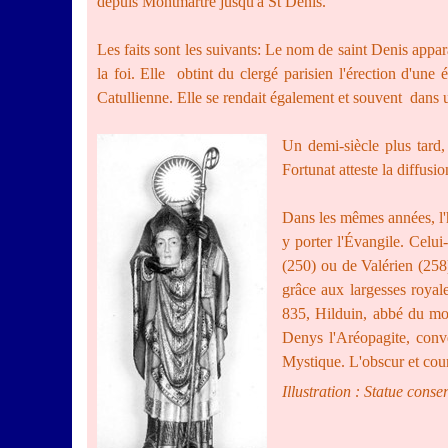
depuis Montmartre jusqu'à St Denis.
Les faits sont les suivants: Le nom de saint Denis appa
la foi. Elle obtint du clergé parisien l'érection d'une
Catullienne. Elle se rendait également et souvent dans une 
Un demi-siècle plus tard
Fortunat atteste la diffusi
Dans les mêmes années, l'
y porter l'Évangile. Celui
(250) ou de
Valérien (258
grâce aux largesses royal
835, Hilduin, abbé du mo
Denys l'Aréopagite, conve
Mystique. L'obscur et cour
Illustration : Statue cons