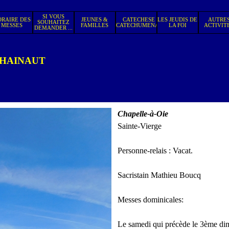
Sauter le menu
SI VOUS
RAIRE DES
JEUNES &
CATECHESE
LES JEUDIS DE
AUTRE
SOUHAITEZ
▼
▼
▼
▼
▼
MESSES
FAMILLES
CATECHUMENAT
LA FOI
ACTIVIT
DEMANDER ...
-HAINAUT
Chapelle-à-Oie
Sainte-Vierge
Personne-relais : Vacat.
Sacristain
Mathieu Boucq
Messes dominicales:
Le
samedi qui précède le 3ème d