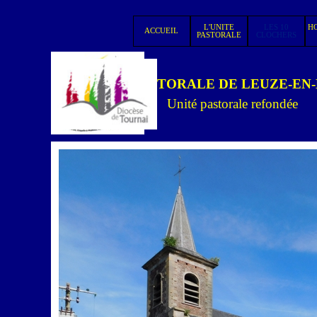
Aller au contenu
L'UNITE
LES 10
HO
ACCUEIL
▼
PASTORALE
CLOCHERS
UNITE PASTORALE DE LEUZE-EN
Unité pastorale refondée