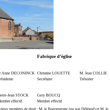
Fabrique d’église
r Anne DECONINCK
Christine LOUETTE
M. Jean COLLIE
résidente
Secrétaire
Trésorier
ierre-Jean STOCK
Gery BOUCQ
embre effectif
Membre effectif
 deux membres de droit : M. le Bourgmestre (ou son Délégué) et M. le