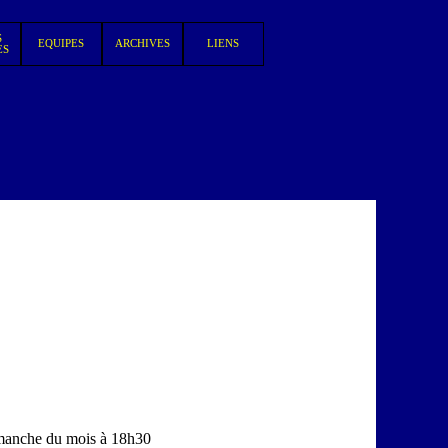
S
EQUIPES
ARCHIVES
LIENS
▼
▼
▼
ES
imanche du mois à 18h30