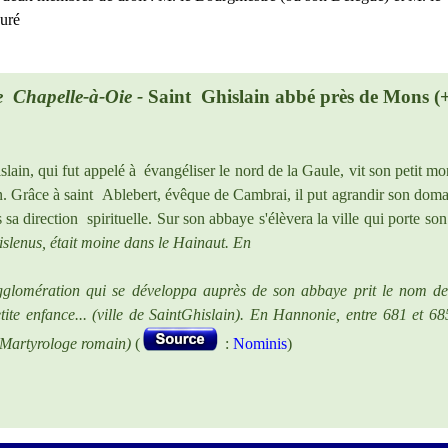
uré
e Chapelle-à-Oie -
Saint Ghislain abbé près de Mons (+
slain, qui fut appelé à évangéliser le nord de la Gaule, vit son petit m
on. Grâce à saint Ablebert, évêque de Cambrai, il put agrandir son doma
sa direction spirituelle. Sur son abbaye s'élèvera la ville qui porte 
islenus, était moine dans le Hainaut. En
gglomération qui se développa auprès de son abbaye prit le nom de S
tite enfance... (ville de SaintGhislain). En Hannonie, entre 681 et 6
t (Martyrologe romain)
(
:
Nominis
)