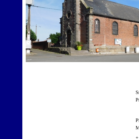
S
P
P
M
+