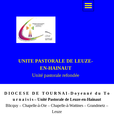
Aller au contenu
Sauter le menu
UNITE PASTORALE DE LEUZE-
EN-HAINAUT
Unité pastorale refondée
D I O C E S E D E T O U R N A I - D o y e n n é d u T o
u r n a i s i s – Unité Pastorale de Leuze-en-Hainaut
Blicquy – Chapelle-à-Oie – Chapelle-à-Wattines – Grandmetz –
Leuze